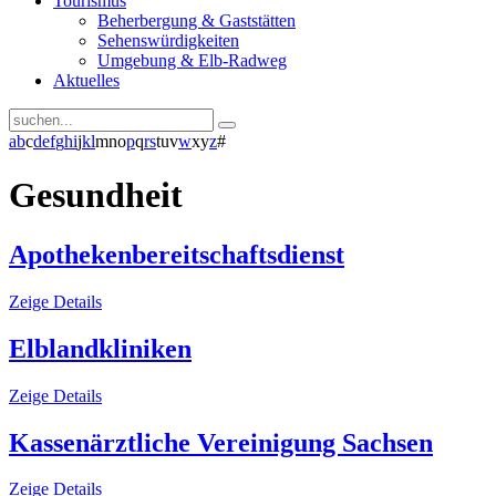
Tourismus
Beherbergung & Gaststätten
Sehenswürdigkeiten
Umgebung & Elb-Radweg
Aktuelles
a
b
c
d
e
f
g
h
i
j
k
l
m
n
o
p
q
r
s
t
u
v
w
x
y
z
#
Gesundheit
Apothekenbereitschaftsdienst
Zeige Details
Elblandkliniken
Zeige Details
Kassenärztliche Vereinigung Sachsen
Zeige Details