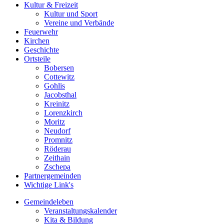
Kultur & Freizeit
Kultur und Sport
Vereine und Verbände
Feuerwehr
Kirchen
Geschichte
Ortsteile
Bobersen
Cottewitz
Gohlis
Jacobsthal
Kreinitz
Lorenzkirch
Moritz
Neudorf
Promnitz
Röderau
Zeithain
Zschepa
Partnergemeinden
Wichtige Link's
Gemeindeleben
Veranstaltungskalender
Kita & Bildung