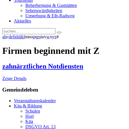
Tourismus
Beherbergung & Gaststätten
Sehenswürdigkeiten
Umgebung & Elb-Radweg
Aktuelles
a
b
c
d
e
f
g
h
i
j
k
l
m
n
o
p
q
r
s
t
u
v
w
x
y
z
#
Firmen beginnend mit Z
zahnärztlichen Notdiensten
Zeige Details
Gemeindeleben
Veranstaltungskalender
Kita & Bildung
Schulen
Hort
Kita
DSGVO Art. 13