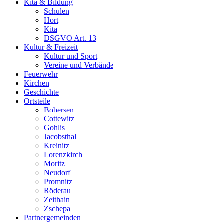
Kita & Bildung
Schulen
Hort
Kita
DSGVO Art. 13
Kultur & Freizeit
Kultur und Sport
Vereine und Verbände
Feuerwehr
Kirchen
Geschichte
Ortsteile
Bobersen
Cottewitz
Gohlis
Jacobsthal
Kreinitz
Lorenzkirch
Moritz
Neudorf
Promnitz
Röderau
Zeithain
Zschepa
Partnergemeinden