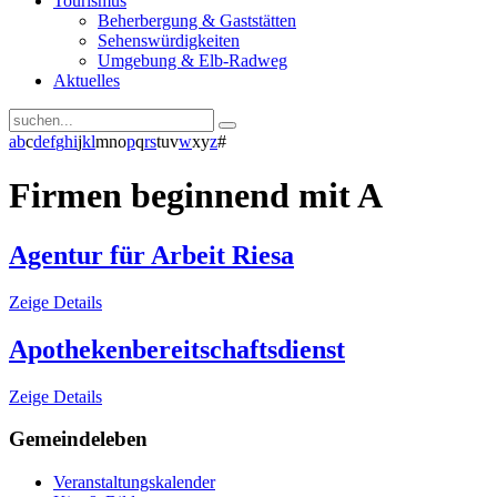
Tourismus
Beherbergung & Gaststätten
Sehenswürdigkeiten
Umgebung & Elb-Radweg
Aktuelles
a
b
c
d
e
f
g
h
i
j
k
l
m
n
o
p
q
r
s
t
u
v
w
x
y
z
#
Firmen beginnend mit A
Agentur für Arbeit Riesa
Zeige Details
Apothekenbereitschaftsdienst
Zeige Details
Gemeindeleben
Veranstaltungskalender