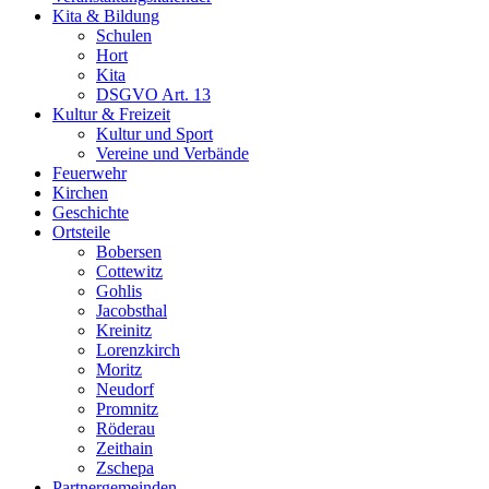
Kita & Bildung
Schulen
Hort
Kita
DSGVO Art. 13
Kultur & Freizeit
Kultur und Sport
Vereine und Verbände
Feuerwehr
Kirchen
Geschichte
Ortsteile
Bobersen
Cottewitz
Gohlis
Jacobsthal
Kreinitz
Lorenzkirch
Moritz
Neudorf
Promnitz
Röderau
Zeithain
Zschepa
Partnergemeinden