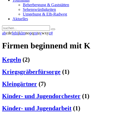
Tourismus
Beherbergung & Gaststätten
Sehenswürdigkeiten
Umgebung & Elb-Radweg
Aktuelles
a
b
c
d
e
f
g
h
i
j
k
l
m
n
o
p
q
r
s
t
u
v
w
x
y
z
#
Firmen beginnend mit K
Kegeln
(2)
Kriegsgräberfürsorge
(1)
Kleingärtner
(7)
Kinder- und Jugendorchester
(1)
Kinder- und Jugendarbeit
(1)