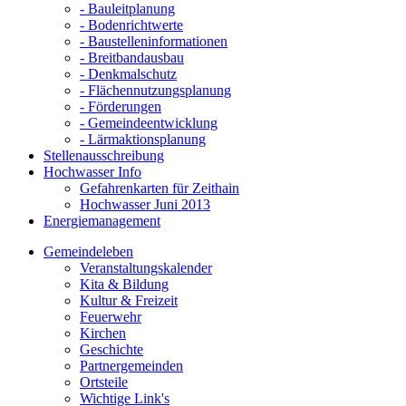
- Bauleitplanung
- Bodenrichtwerte
- Baustelleninformationen
- Breitbandausbau
- Denkmalschutz
- Flächennutzungsplanung
- Förderungen
- Gemeindeentwicklung
- Lärmaktionsplanung
Stellenausschreibung
Hochwasser Info
Gefahrenkarten für Zeithain
Hochwasser Juni 2013
Energiemanagement
Gemeindeleben
Veranstaltungskalender
Kita & Bildung
Kultur & Freizeit
Feuerwehr
Kirchen
Geschichte
Partnergemeinden
Ortsteile
Wichtige Link's