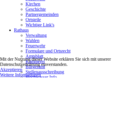
Kirchen
Geschichte
Partnergemeinden
Ortsteile
Wichtige Link's
Rathaus
Verwaltung
Wahlen
Feuerwehr
Formulare und Ortsrecht
Amtsblatt
Mit der Nutzung dieser Website erklären Sie sich mit unserer
Kämmerei
Datenschutzerklärung einverstanden.
Bürgeramt
Akzeptieren
Stellenausschreibung
Weitere Informationen
Hochwasser Info
Gemeinderat
Ausschüsse
Ortschaftsräte
Sitzungskalender
Bekanntmachungen
Anmeldung (Login Gemeindevertreter)
Wirtschaft
Gewerbe
Tourismus
Beherbergung & Gaststätten