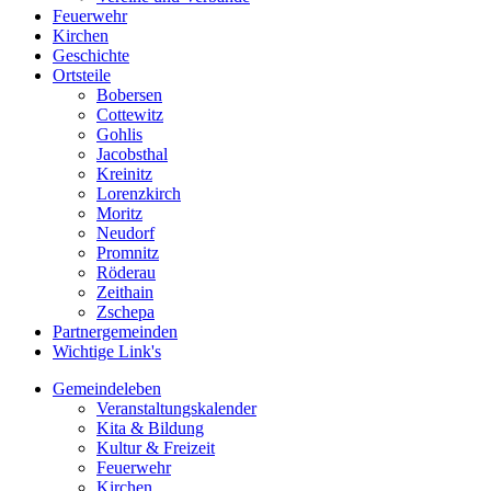
Feuerwehr
Kirchen
Geschichte
Ortsteile
Bobersen
Cottewitz
Gohlis
Jacobsthal
Kreinitz
Lorenzkirch
Moritz
Neudorf
Promnitz
Röderau
Zeithain
Zschepa
Partnergemeinden
Wichtige Link's
Gemeindeleben
Veranstaltungskalender
Kita & Bildung
Kultur & Freizeit
Feuerwehr
Kirchen