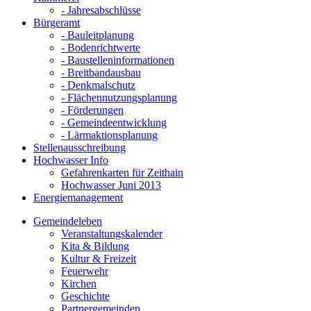
- Jahresabschlüsse
Bürgeramt
- Bauleitplanung
- Bodenrichtwerte
- Baustelleninformationen
- Breitbandausbau
- Denkmalschutz
- Flächennutzungsplanung
- Förderungen
- Gemeindeentwicklung
- Lärmaktionsplanung
Stellenausschreibung
Hochwasser Info
Gefahrenkarten für Zeithain
Hochwasser Juni 2013
Energiemanagement
Gemeindeleben
Veranstaltungskalender
Kita & Bildung
Kultur & Freizeit
Feuerwehr
Kirchen
Geschichte
Partnergemeinden