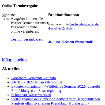
Online Terminvergabe
Breitbandausbau
Ab sofort können alle
Bürger Termine für unser
Information zum
Breitbandausbau in der
Bürgeramt flexibel
Gemeinde Zeithain
online vereinbaren.
Termin vereinbaren
Ja!! - zu „Grünem Wasserstoff“
Mängelmelder
Aktuelles
Broschüre Gemeinde Zeithain
Ab 01.07.2024 Kivan Elternportal
Expertenkommission »Waldbrände Sommer 2022« übergibt
Empfehlungen an Staatsregierung
Schutz vor Wasserrückstau
Stellungnahme der Gemeinde Zeithain zum Bergrechtlichen
Planfeststellungsverfahren Kiesabbau (Kurzfassung)